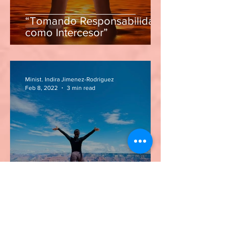
“Tomando Responsabilidad
como Intercesor”
Minist. Indira Jimenez-Rodriguez
Feb 8, 2022
3 min read
ARISE, OH DAUGHTER OF
ZION!!