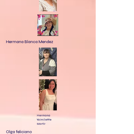
Hermana Blanca Mendez
Hermana
Yaimilettte
Martir
Olga feliciano